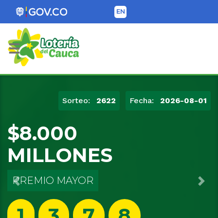
EN
Lotería del Cauca
Sorteo:
0008
Fecha:
2026-06-02
$12.000
MILLONES
EXTRAORDINARIO
Previous
Nex
8
0
1
3