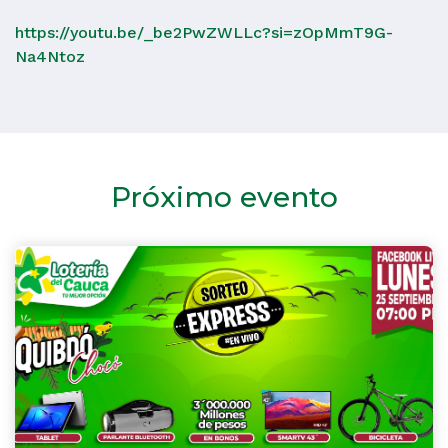
https://youtu.be/_be2PwZWLLc?si=zOpMmT9G-
Na4Ntoz
Próximo evento